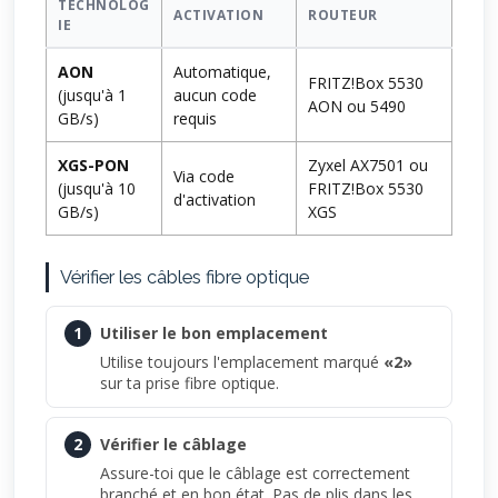
TECHNOLOG
ACTIVATION
ROUTEUR
IE
AON
Automatique,
FRITZ!Box 5530
(jusqu'à 1
aucun code
AON ou 5490
GB/s)
requis
XGS-PON
Zyxel AX7501 ou
Via code
(jusqu'à 10
FRITZ!Box 5530
d'activation
GB/s)
XGS
Vérifier les câbles fibre optique
1
Utiliser le bon emplacement
Utilise toujours l'emplacement marqué
«2»
sur ta prise fibre optique.
2
Vérifier le câblage
Assure-toi que le câblage est correctement
branché et en bon état. Pas de plis dans les