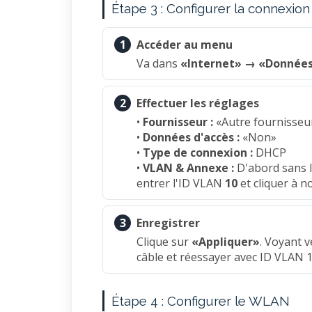
Étape 3 : Configurer la connexio
1
Accéder au menu
Va dans
«Internet» → «Données
2
Effectuer les réglages
•
Fournisseur :
«Autre fournisseur
•
Données d'accès :
«Non»
•
Type de connexion :
DHCP
•
VLAN & Annexe :
D'abord sans I
entrer l'ID VLAN
10
et cliquer à 
3
Enregistrer
Clique sur
«Appliquer»
. Voyant v
câble et réessayer avec ID VLAN 
Étape 4 : Configurer le WLAN