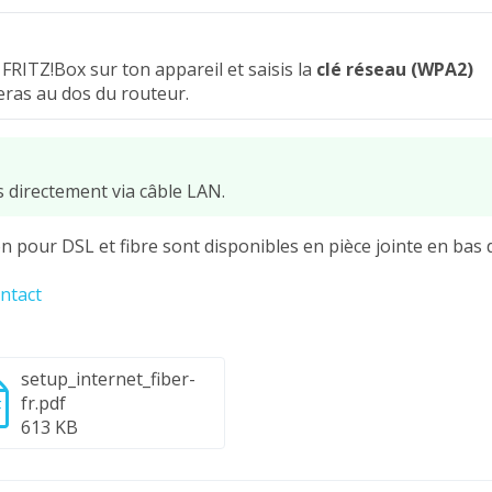
FRITZ!Box sur ton appareil et saisis la
clé réseau (WPA2)
ras au dos du routeur.
 directement via câble LAN.
n pour DSL et fibre sont disponibles en pièce jointe en bas 
ntact
setup_internet_fiber-
fr.pdf
F
613 KB