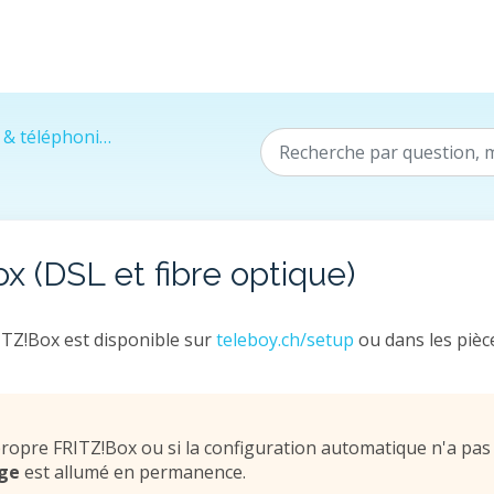
 téléphonie fixe
x (DSL et fibre optique)
ITZ!Box est disponible sur
teleboy.ch/setup
ou dans les pièc
ta propre FRITZ!Box ou si la configuration automatique n'a pas
uge
est allumé en permanence.