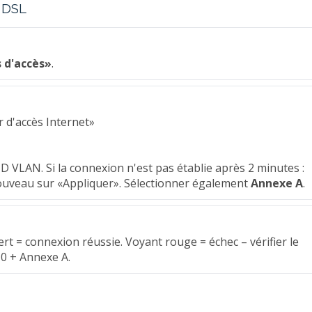
n DSL
 d'accès»
.
 d'accès Internet»
D VLAN. Si la connexion n'est pas établie après 2 minutes :
nouveau sur «Appliquer». Sélectionner également
Annexe A
.
ert = connexion réussie. Voyant rouge = échec – vérifier le
10 + Annexe A.