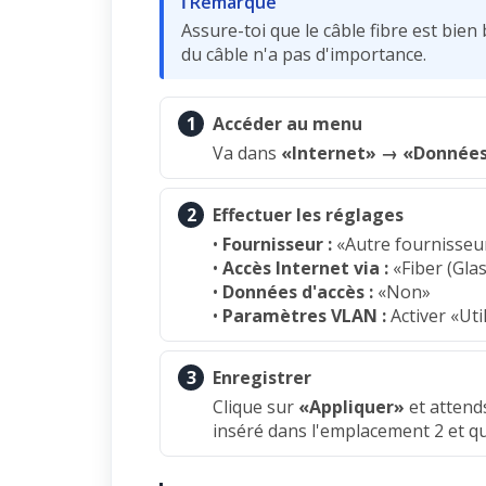
ℹ Remarque
Assure-toi que le câble fibre est bien
du câble n'a pas d'importance.
1
Accéder au menu
Va dans
«Internet» → «Données
2
Effectuer les réglages
•
Fournisseur :
«Autre fournisseur
•
Accès Internet via :
«Fiber (Gla
•
Données d'accès :
«Non»
•
Paramètres VLAN :
Activer «Ut
3
Enregistrer
Clique sur
«Appliquer»
et attends
inséré dans l'emplacement 2 et qu