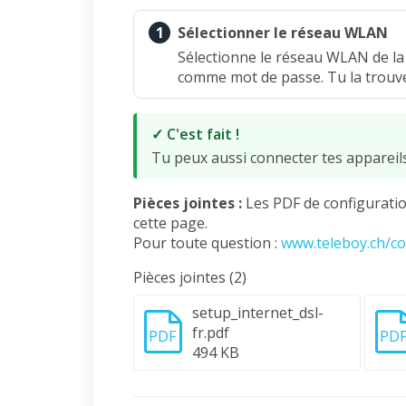
1
Sélectionner le réseau WLAN
Sélectionne le réseau WLAN de la 
comme mot de passe. Tu la trouve
✓ C'est fait !
Tu peux aussi connecter tes appareils
Pièces jointes :
Les PDF de configuratio
cette page.
Pour toute question :
www.teleboy.ch/co
Pièces jointes (2)
setup_internet_dsl-
fr.pdf
PDF
PD
494 KB