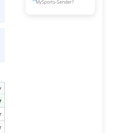
MySports-Sender?
y
r
r
r